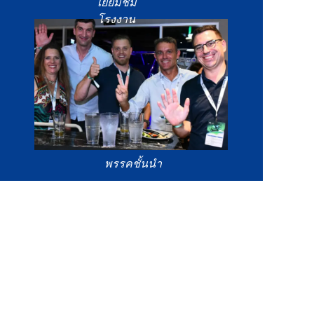
เยี่ยมชม
โรงงาน
พรรคชั้นนำ