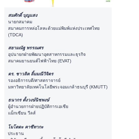
สมศักดิ์ บุญแสง
นายกสมาคม
สมาคมการหล่อโลหะด้วยแม่พิมพ์แห่งประเทศไทย
(TDCA)
สยามณัฐ พรรณศร
อุปนายกฝ่ายพัฒนาอุตสาหกรรมและธุรกิจ
สมาคมยานยนต์ไฟฟ้าไทย (EVAT)
ดร. ชาวลิต ลิ้มมณีวิจิตร
รองอธิการบดี/ศาสตราจารย์
มหาวิทยาลัยเทคโนโลยีพระจอมเกล้าธนบุรี (KMUTT)
ธนากร ตั้งวงษ์นิชพงษ์
ผู้อำนวยการฝ่ายปฏิบัติการเอเชีย
แม็กเซียน วีลส์
โมโตดะ คาซึทากะ
ประธาน